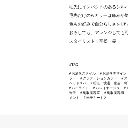
毛先にインパクトのあるシル
毛先だけのWカラーは痛みが
色もお好みで自分らしさをUP
おろしても、アレンジしても
スタイリスト：平松 晃
#TAG
#
お洒落スタイル
#
お洒落デザイン
ラー
#
グラデーションカラー
#
ス
ヘッドスパ
#
松江 境港 倉吉 鳥
#
ハイライト
#
バレイヤージュ
#
米子
#
鳥取美容室
#
鳥取美容師
メント
#
米子キートス