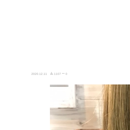
2020.12.11
1107
0