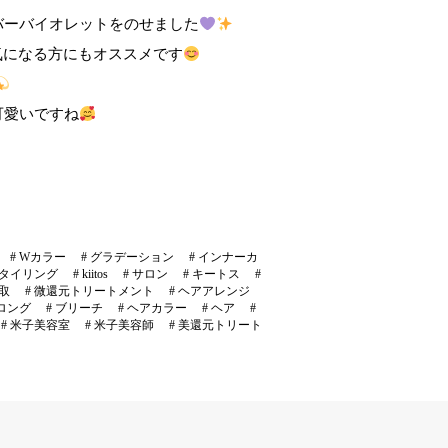
バーバイオレットをのせました
気になる方にもオススメです
可愛いですね
#
Wカラー
#
グラデーション
#
インナーカ
タイリング
#
kiitos
#
サロン
#
キートス
#
取
#
微還元トリートメント
#
ヘアアレンジ
ロング
#
ブリーチ
#
ヘアカラー
#
ヘア
#
#
米子美容室
#
米子美容師
#
美還元トリート