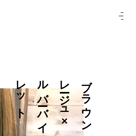
ト
ブ
ラ
ウ
ン
グ
レ
ー
ジ
ュ
×
シ
ル
バ
ー
バ
イ
オ
レ
ッ