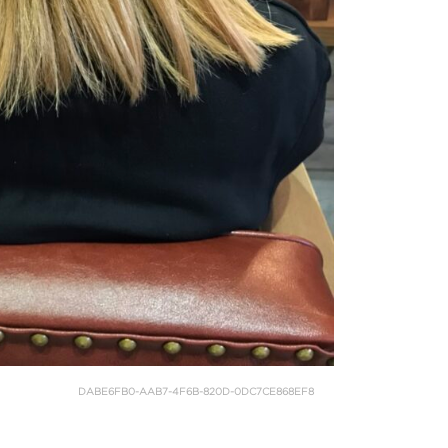
DABE6FB0-AAB7-4F6B-820D-0DC7CE868EF8