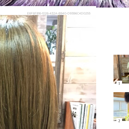
E6F6F816-1026-432A-B940-D93B6C4D0255