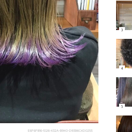
E6F6F816-1026-432A-B940-D93B6C4D0255