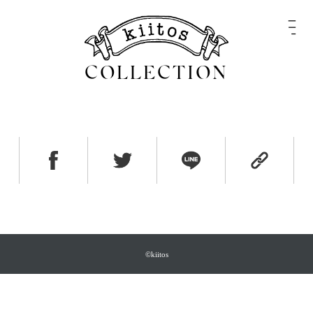
COLLECTION
©kiitos