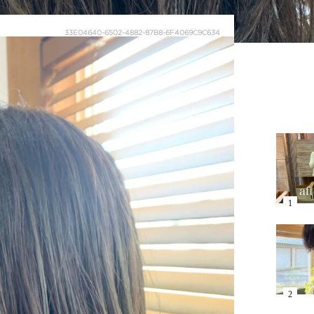
33E04640-6502-4882-87B8-6F4069C9C634