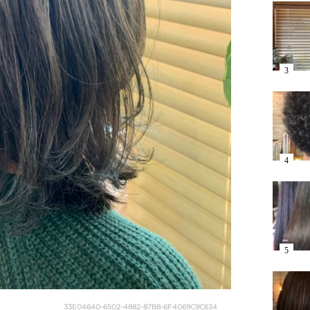
33E04640-6502-4882-87B8-6F4069C9C634