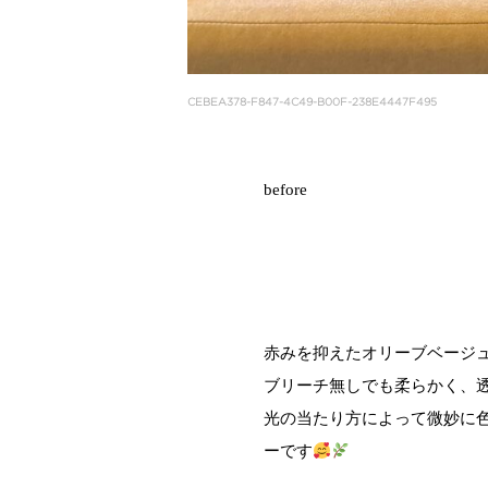
CEBEA378-F847-4C49-B00F-238E4447F495
before
赤みを抑えたオリーブベージュ
ブリーチ無しでも柔らかく、
光の当たり方によって微妙に
ーです