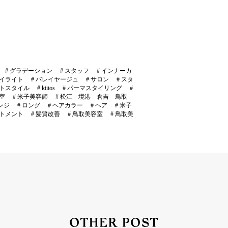
#
グラデーション
#
スタッフ
#
インナーカ
イライト
#
バレイヤージュ
#
サロン
#
スタ
トスタイル
#
kiitos
#
パーマスタイリング
#
室
#
米子美容師
#
松江 境港 倉吉 鳥取
ンジ
#
ロング
#
ヘアカラー
#
ヘア
#
米子
トメント
#
髪質改善
#
鳥取美容室
#
鳥取美
OTHER POST