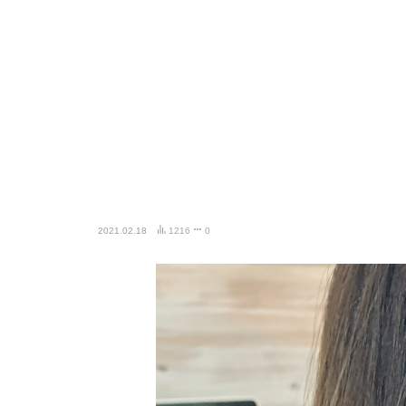
2021.02.18
1216
0