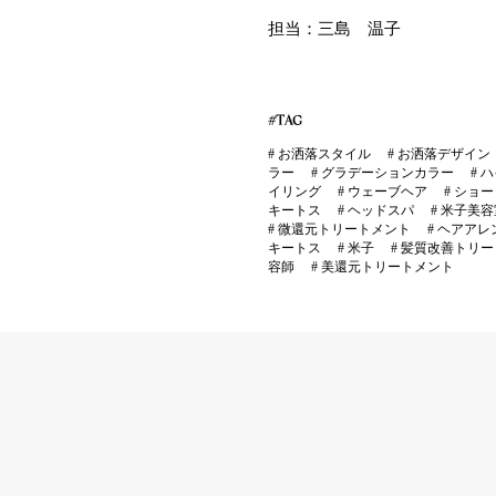
担当：三島 温子
#TAG
#
お洒落スタイル
#
お洒落デザイン
ラー
#
グラデーションカラー
#
ハ
イリング
#
ウェーブヘア
#
ショー
キートス
#
ヘッドスパ
#
米子美容
#
微還元トリートメント
#
ヘアアレ
キートス
#
米子
#
髪質改善トリー
容師
#
美還元トリートメント