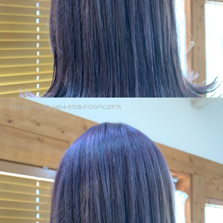
1971AEA7-C03D-4454-97D8-F100F1C21F75