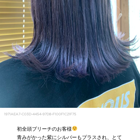
1971AEA7-C03D-4454-97D8-F100F1C21F75
初全頭ブリーチのお客様
青みがかった紫にシルバーもプラスされ、とて