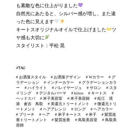
も素敵な色に仕上がりました
自然光にあたると、シルバー感が増し、また違
った色に見えます
キートスオリジナルオイルで仕上げました
ツ
ヤ感も大切に
スタイリスト：平松 晃
#TAG
#
お洒落スタイル
#
お洒落デザイン
#
Wカラー
#
グ
ラデーション
#
インナーカラー
#
グラデーションカラ
ー
#
ハイライト
#
バレイヤージュ
#
サロン
#
スタ
イリング
#
デジタルパーマ
#
kiitos
#
キートス
#
ヘッドスパ
#
米子美容室
#
米子美容師
#
松江 境
港 倉吉 鳥取
#
美還元トリートメント
#
微還元トリ
ートメント
#
ヘアアレンジ
#
ロング
#
ヘアカラー
#
ブリーチ
#
ヘア
#
米子キートス
#
米子
#
髪質改
善トリートメント
#
髪質改善
#
鳥取美容室
#
鳥取美
容師