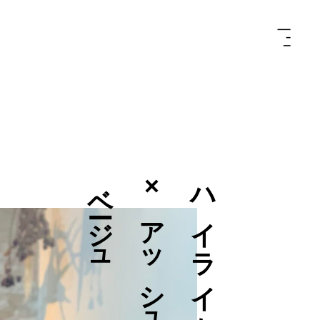
ュ
ハ
イ
ラ
イ
ト
×
ア
ッ
シ
ュ
ベ
ー
ジ