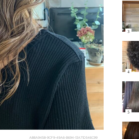
A88A9458-9CF9-49A6-B694-13A71D546C99