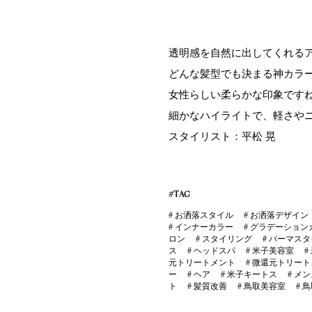
透明感を自然に出してくれる
どんな髪型でも決まる神カラ
女性らしい柔らかな印象です
細かなハイライトで、軽さや
スタイリスト：平松 晃
#TAG
#
お洒落スタイル
#
お洒落デザイン
#
インナーカラー
#
グラデーション
ロン
#
スタイリング
#
パーマスタ
ス
#
ヘッドスパ
#
米子美容室
#
元トリートメント
#
微還元トリート
ー
#
ヘア
#
米子キートス
#
メン
ト
#
髪質改善
#
鳥取美容室
#
鳥