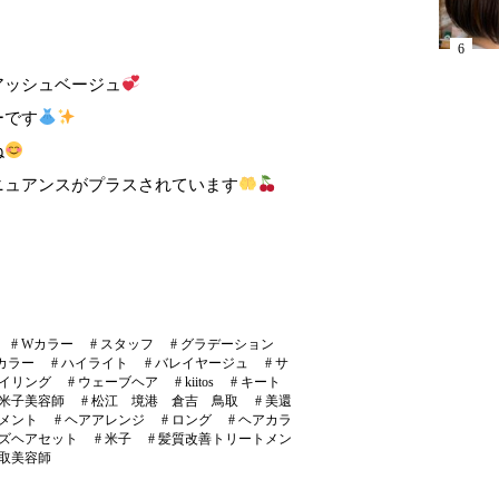
アッシュベージュ
ーです
ね
ニュアンスがプラスされています
#
Wカラー
#
スタッフ
#
グラデーション
カラー
#
ハイライト
#
バレイヤージュ
#
サ
イリング
#
ウェーブヘア
#
kiitos
#
キート
米子美容師
#
松江 境港 倉吉 鳥取
#
美還
メント
#
ヘアアレンジ
#
ロング
#
ヘアカラ
ズヘアセット
#
米子
#
髪質改善トリートメン
取美容師