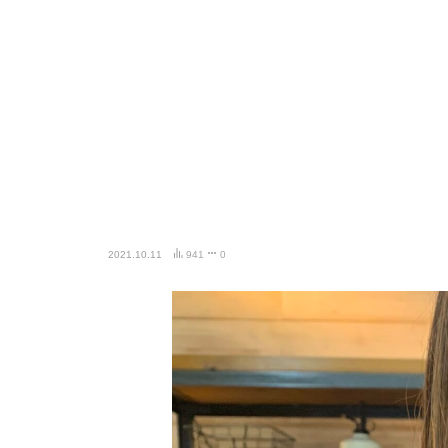
2021.10.11
941
0