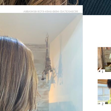
A88A9458-9CF9-49A6-B694-13A71D546C99