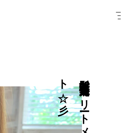
彡
髪
質
改
善
微
還
元
ト
リ
ー
ト
メ
ン
ト
☆