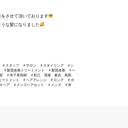
合をさせて頂いております
ような髪になりました
#
スタッフ
#
サロン
#
スタイリング
#
シ
#
髪質改善トリートメント
#
髪質改善
#
ヘ
室
#
米子美容師
#
松江 境港 倉吉 鳥取
リートメント
#
ヘアアレンジ
#
ロング
#
ボ
#
ヘア
#
メンズヘアセット
#
メンズ
#
米