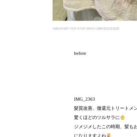
A85AF697-7011-47AF-B1A2-C8841EEDEB28
before
IMG_2363
髪質改善、微還元トリートメ
驚くほどのツルサラに
ジメジメしたこの時期、髪も
になりますよね