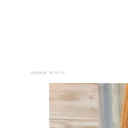
2022.06.30
774
0