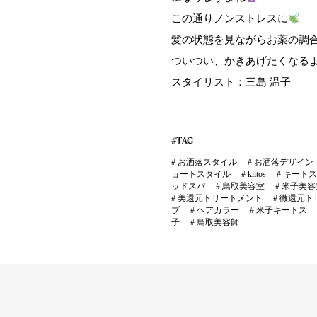
この通りノンストレスに
髪の状態を見ながらお薬の調
ついつい、かきあげたくなる
スタイリスト：三島 温子
#TAG
#
お洒落スタイル
#
お洒落デザイン
ョートスタイル
#
kiitos
#
キートス
ッドスパ
#
鳥取美容室
#
米子美容
#
美還元トリートメント
#
微還元ト
ブ
#
ヘアカラー
#
米子キートス
子
#
鳥取美容師